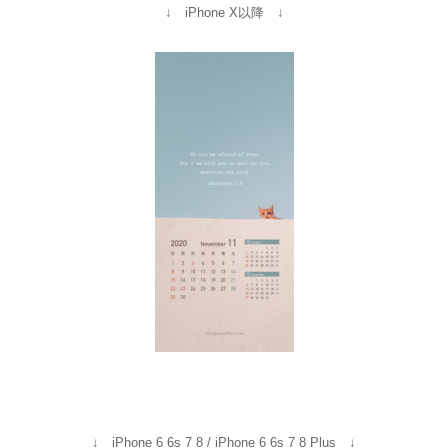
↓ iPhone X以降 ↓
↓ iPhone 6 6s 7 8 / iPhone 6 6s 7 8 Plus ↓