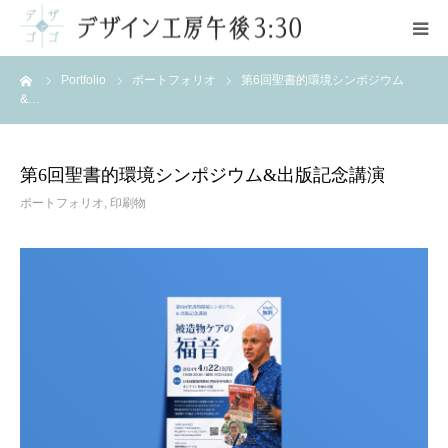
ーム
Portfolio
ポートフォリオ
第6回聖書的環境シンポジウム
ご案内
&…
サービス
第6回聖書的環境シンポジウム&出版記念講演
ポートフォリオ
ポートフォリオ
,
印刷物
料金
お問い合わせ